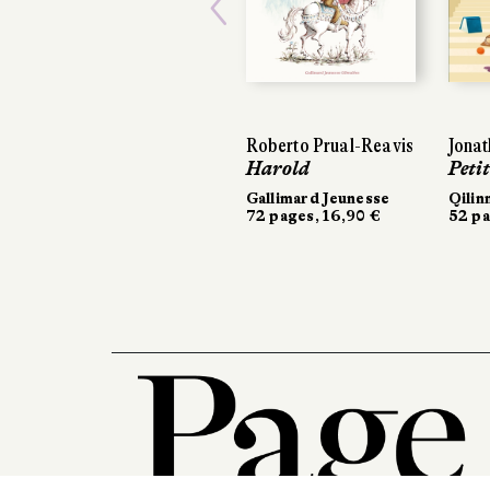
Previous
Roberto Prual-Reavis
Jonat
Jonat
Harold
Peti
Peti
Gallimard Jeunesse
Qilin
Qilin
72 pages, 16,90 €
52 pa
52 pa