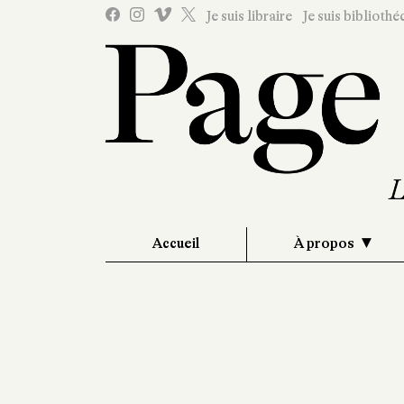
Je suis libraire
Je suis bibliothé
Accueil
À propos