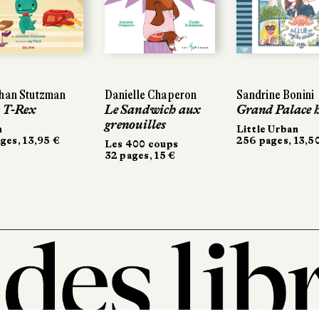
han Stutzman
han Stutzman
Danielle Chaperon
Danielle Chaperon
Sandrine Bonini
Sandrine Bonini
t T-Rex
t T-Rex
Le Sandwich aux
Le Sandwich aux
Grand Palace h
Grand Palace h
grenouilles
grenouilles
n
n
Little Urban
Little Urban
ges, 13,95 €
ges, 13,95 €
256 pages, 13,5
256 pages, 13,5
Les 400 coups
Les 400 coups
32 pages, 15 €
32 pages, 15 €