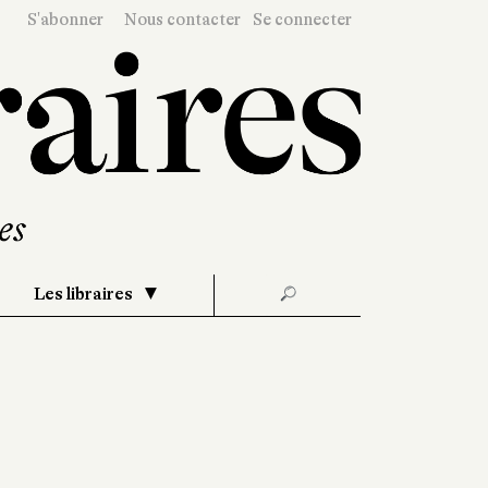
S'abonner
Nous contacter
Se connecter
Les libraires
🔎