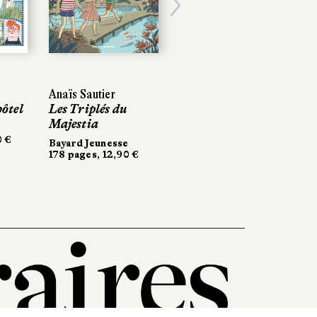
Next
Anaïs Sautier
Anaïs Sautier
Quentin Girardclos
ôtel
ôtel
Les Triplés du
Les Triplés du
Les Enquêtes de
Majestia
Majestia
Lady Souris &
Jimmy Tigré
0 €
0 €
Bayard Jeunesse
Bayard Jeunesse
178 pages, 12,90 €
178 pages, 12,90 €
La Martinière
Jeunesse
11,90 €