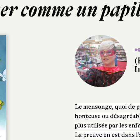
er comme un papi
✒
(
I
Le mensonge, quoi de pi
honteuse ou désagréable 
plus utilisée par les en
La preuve en est dans 