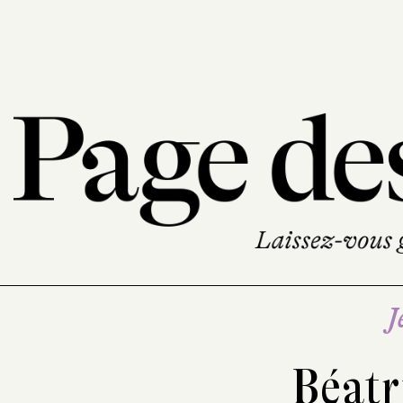
J
Béatr