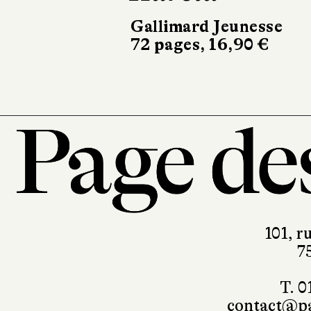
Qilinn
52 pages, 13,95 €
101, r
7
T. 0
contact@pa