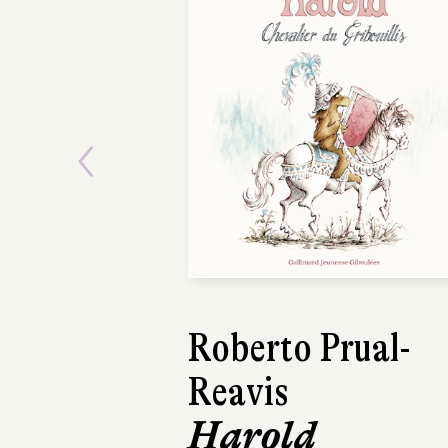
Previous
Jonathan
Stutzman
Petit T-Rex