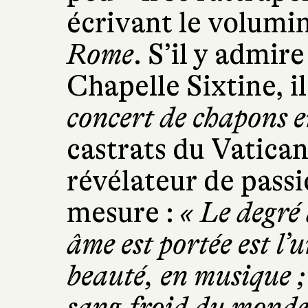
écrivant le volum
Rome
. S’il y admir
Chapelle Sixtine, i
concert de chapons e
castrats du Vatic
révélateur de pass
mesure :
« Le degré
âme est portée est l
beauté, en musique ;
sang-froid du monde,