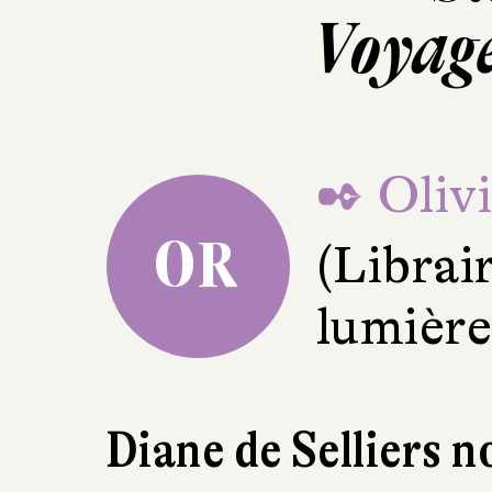
Voyage
✒ Olivi
OR
(Librai
lumière
Diane de Selliers n