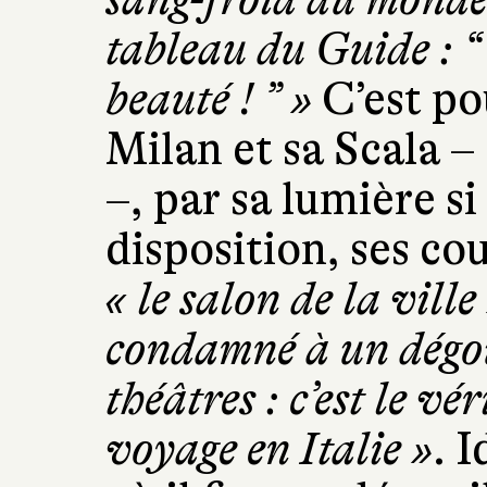
tableau du Guide : “
beauté ! ” »
C’est po
Milan et sa Scala –
–, par sa lumière si
disposition, ses coul
« le salon de la ville
condamné à un dégoû
théâtres : c’est le v
voyage en Italie »
. 