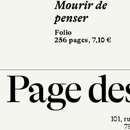
Sur la scène
intérieure
Folio
160 pages, 6,40 €
101, r
7