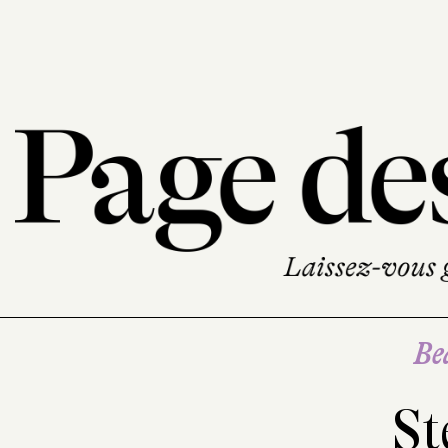
Be
St