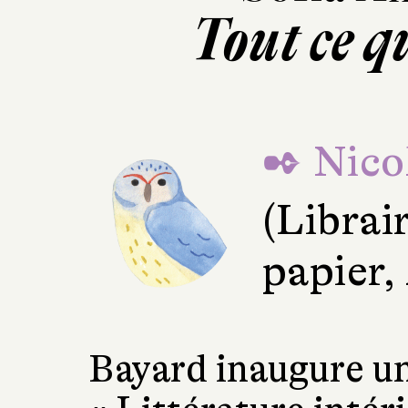
Tout ce q
✒ Nico
(Librai
papier,
Bayard inaugure un