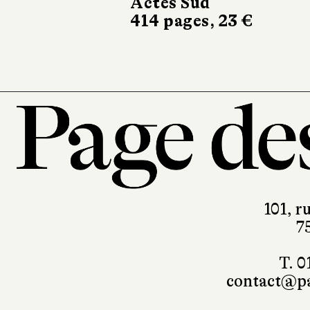
Actes Sud
414 pages, 23 €
101, r
7
T. 0
contact@pa