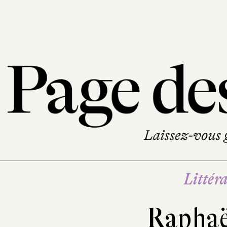
Littéra
Raphaë