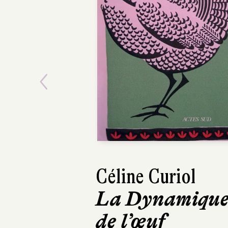
Previous
Céline Curiol
Philippe For
La Dynamiqu
Gais, inno
de l’œuf
et sans cœ