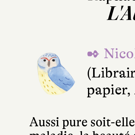
L'A
✒ Nico
(Librai
papier,
Aussi pure soit-elle