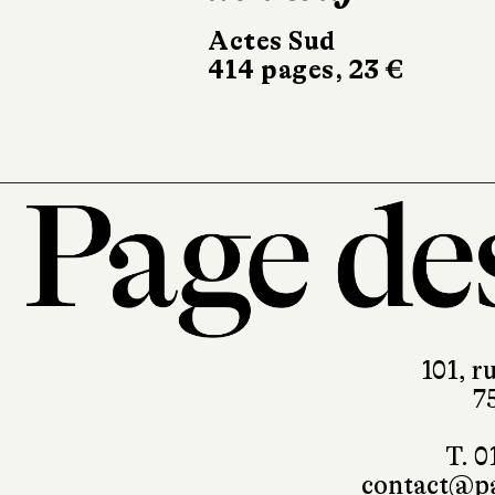
Actes Sud
Gallimard
414 pages, 23 €
154 pages, 18 €
101, r
7
T. 0
contact@pa