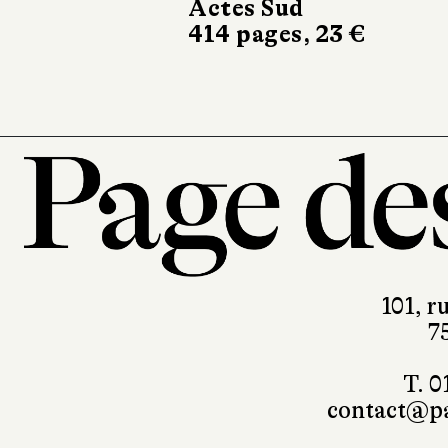
Actes Sud
Gal
414 pages, 23 €
154
101, r
7
T. 0
contact@pa