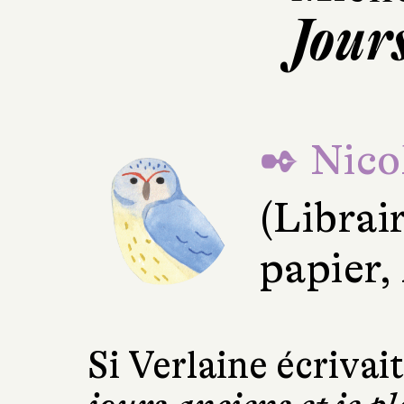
Jour
✒ Nico
(Librai
papier,
Si Verlaine écrivai