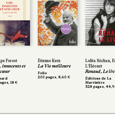
POCHE
ppe Forest
Étienne Kern
Lolita Séchan, 
 innocents et
La Vie meilleure
L'Éléouet
 cœur
Renaud, Le liv
Folio
200 pages, 8,60 €
mard
Éditions de La
ages, 18 €
Martinière
328 pages, 44,9