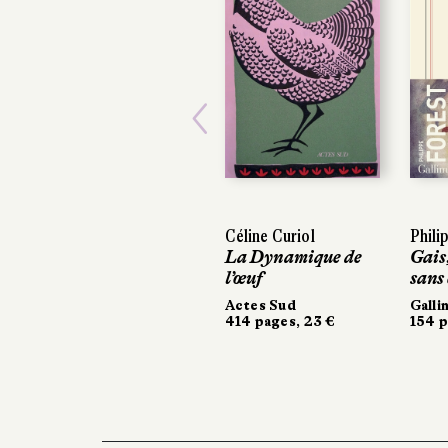
Previous
Céline Curiol
Phili
La Dynamique de
Gais,
l’œuf
sans
Actes Sud
Galli
414 pages, 23 €
154 p