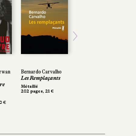
Next
Erwan
Bernardo Carvalho
Les Remplaçants
re
Métailié
202 pages, 21 €
0 €