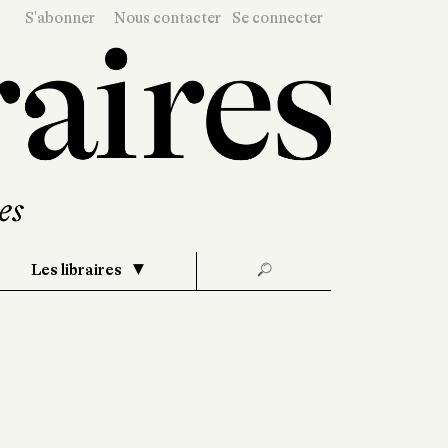
S'abonner
Nous contacter
Se connecter
Les libraires
🔎