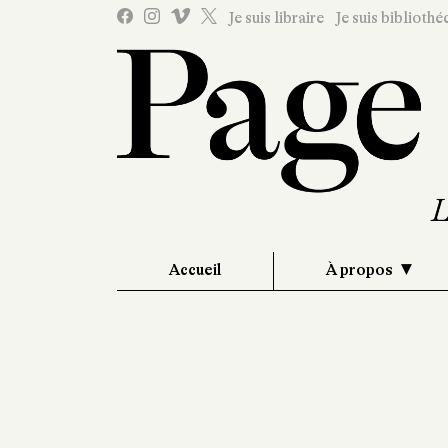
Je suis libraire
Je suis bibliothé
Accueil
À propos