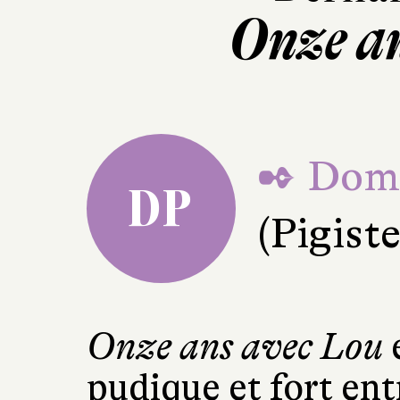
Onze a
✒ Domi
DP
(Pigiste 
Onze ans avec Lou
pudique et fort entr