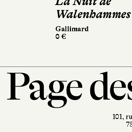
La Nuit de
Le 
Walenhammes
Actes
320 pa
Gallimard
0 €
101, r
7