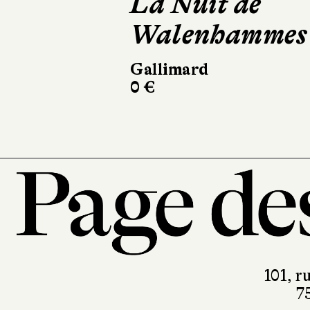
La Nuit de
Le
Walenhammes
Act
320
Gallimard
0 €
101, r
7