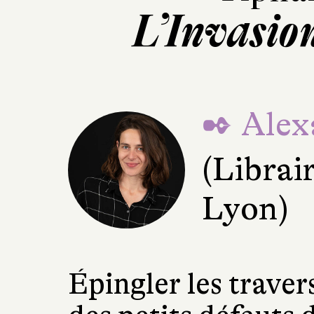
L’Invasion
✒ Alex
(Librai
Lyon)
Épingler les traver