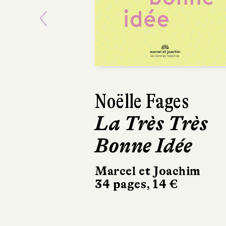
Previous
Noëlle Fages
Anaïs 
La Très Très
Otero
Bonne Idée
L’Île 
mythes
Marcel et Joachim
34 pages, 14 €
Casterm
88 pages,