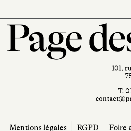
101, r
7
T. 0
contact@pa
Mentions légales
RGPD
Foire 