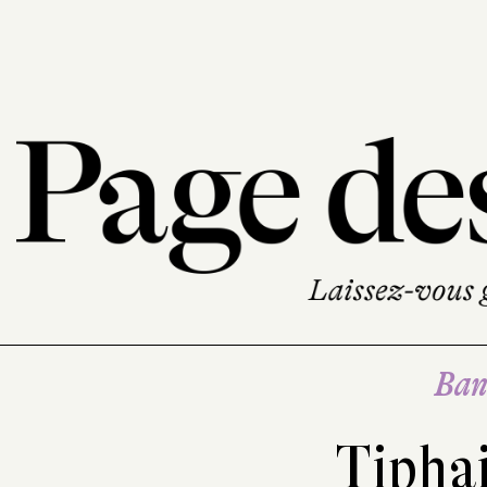
Ban
Tiphai