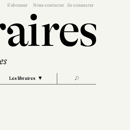
S'abonner
Nous contacter
Se connecter
Les libraires
🔎