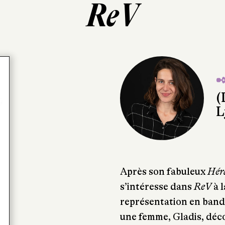
ReV
✒
(
L
Après son fabuleux
Hér
s’intéresse dans
ReV
à l
représentation en band
une femme, Gladis, déco