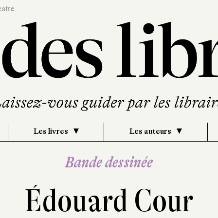
caire
Les livres
Les auteurs
Bande dessinée
Édouard Cour