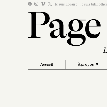
Je suis libraire
Je suis bibliothé
Accueil
À propos