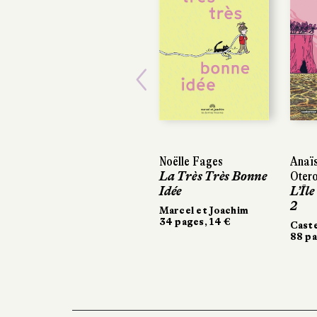
Previous
Noëlle Fages
Anaïs
La Très Très Bonne
Oter
Idée
L’Île
2
Marcel et Joachim
34 pages, 14 €
Cast
88 pa