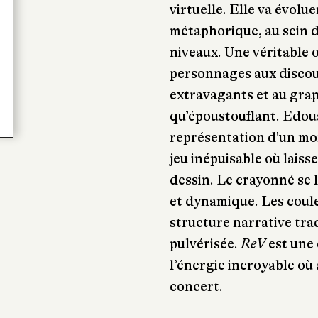
virtuelle. Elle va évolu
métaphorique, au sein d
niveaux. Une véritable
personnages aux discou
extravagants et au gra
qu’époustouflant. Edoua
représentation d'un mon
jeu inépuisable où laiss
dessin. Le crayonné se 
et dynamique. Les coul
structure narrative trad
pulvérisée.
ReV
est une 
l’énergie incroyable où 
concert.