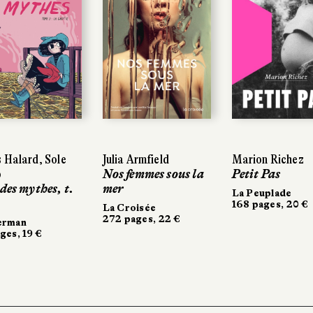
 Halard, Sole
Julia Armfield
Marion Richez
o
Nos femmes sous la
Petit Pas
 des mythes, t.
mer
La Peuplade
168 pages, 20 €
La Croisée
272 pages, 22 €
erman
ges, 19 €