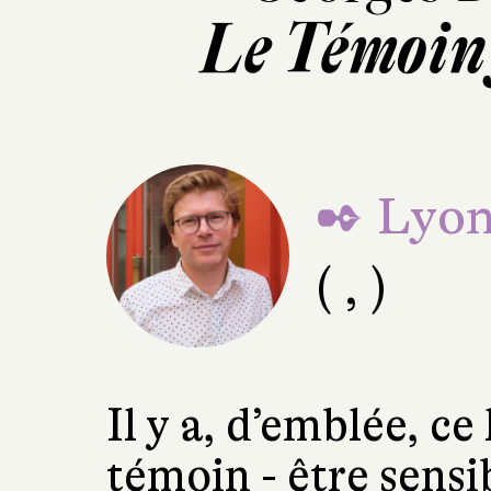
Le Témoin
✒ Lyon
( , )
Il y a, d’emblée, ce
témoin - être sensib