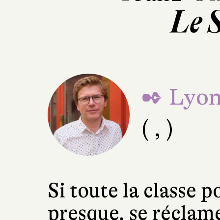
Le 
✒ Lyon
( , )
Si toute la classe p
presque, se réclam