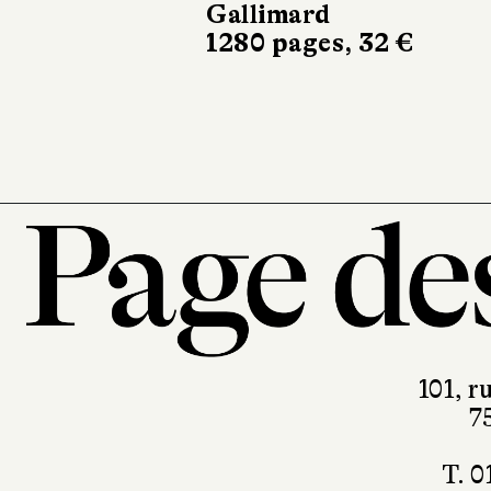
vi
Gallimard
1280 pages, 32 €
Mi
140
101, r
7
T. 0