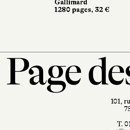
vie
Gallimard
1280 pages, 32 €
Minuit
140 pages, 16
101, r
7
T. 0