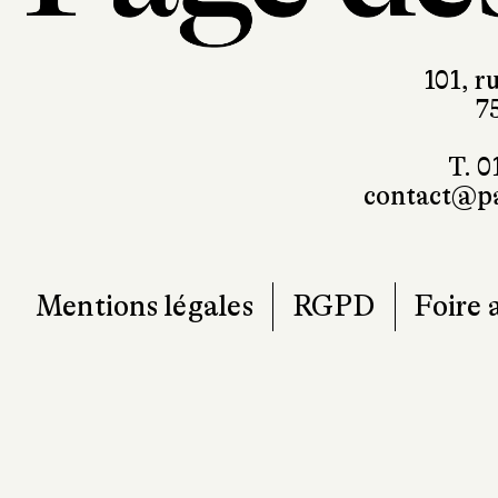
101, r
7
T. 0
contact@pa
Mentions légales
RGPD
Foire 