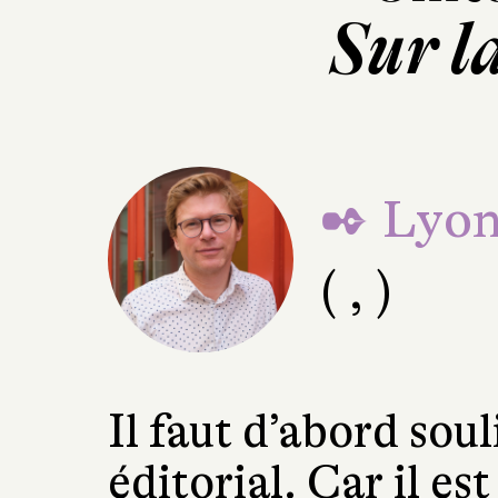
Sur l
✒ Lyon
( , )
Il faut d’abord soul
éditorial. Car il est