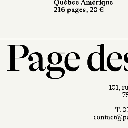
Québec Amérique
Gallimard
216 pages, 20 €
120 pages, 16 €
101, r
7