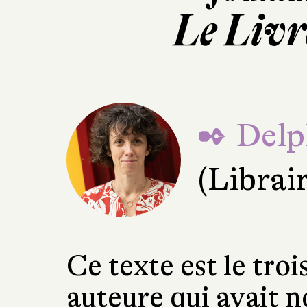
Le Livr
✒ Delp
(Librai
Ce texte est le tro
auteure qui avait