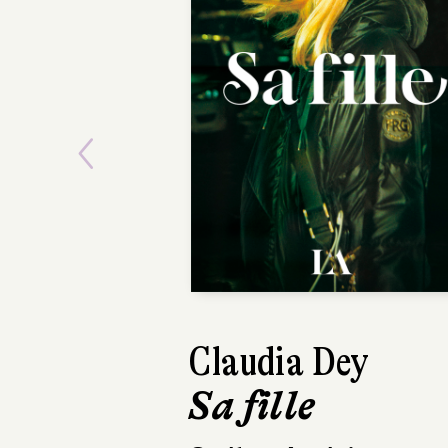
Previous
Claudia Dey
Marion Fayolle
Sa fille
Petit Fruit