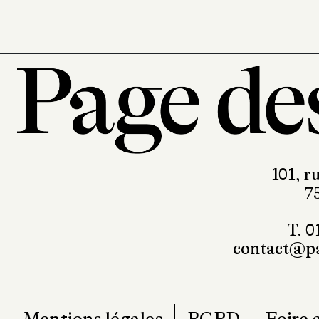
101, r
7
T. 0
contact@pa