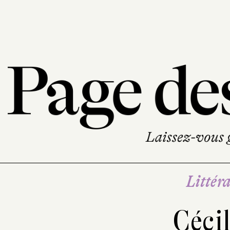
Littéra
Céci