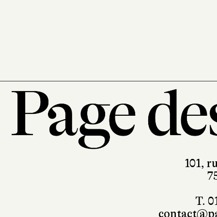
101, r
7
T. 0
contact@pa