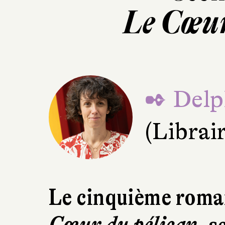
Le Cœur
✒ Delp
(Librai
Le cinquième roma