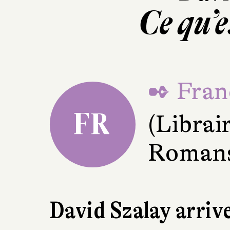
Ce qu’
✒ Fran
FR
(Librai
Romans
David Szalay arriv