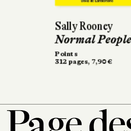
Bertrand Guillot
L'Abolition de
privilèges
Les Avrils
256 pages, 20 €