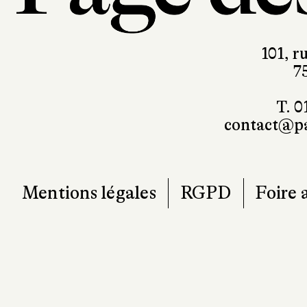
101, r
7
T. 0
contact@pa
Mentions légales
RGPD
Foire 