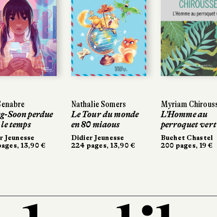
Senabre
Nathalie Somers
Myriam Chirous
g-Soon perdue
Le Tour du monde
L’Homme au
 le temps
en 80 miaous
perroquet vert
r Jeunesse
Didier Jeunesse
Buchet Chastel
ages, 13,90 €
224 pages, 13,90 €
200 pages, 19 €