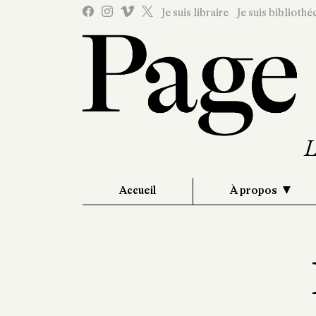
Je suis libraire
Je suis bibliothé
Accueil
À propos