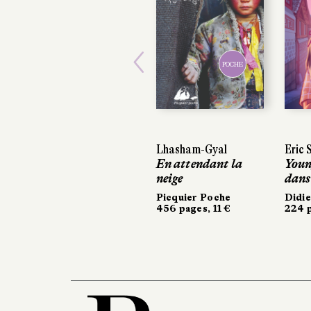
POCHE
Previous
Lhasham-Gyal
Eric 
En attendant la
Youn
neige
dans
Picquier Poche
Didie
456 pages, 11 €
224 p