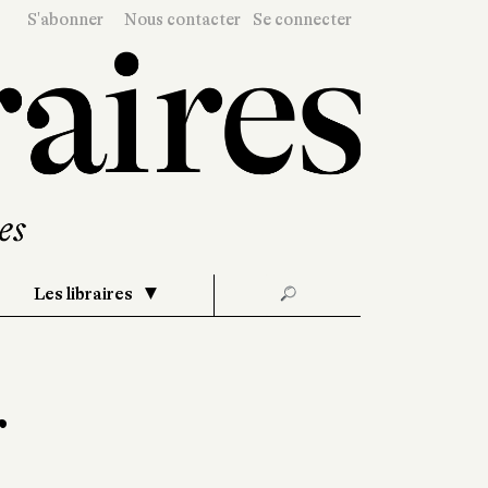
S'abonner
Nous contacter
Se connecter
Les libraires
🔎
r