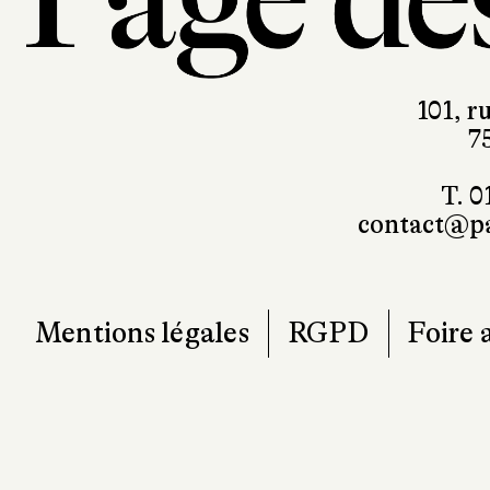
101, r
7
T. 0
contact@pa
Mentions légales
RGPD
Foire 