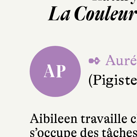
La Couleur
✒ Aurél
AP
(Pigiste 
Aibileen travaille 
s’occupe des tâche