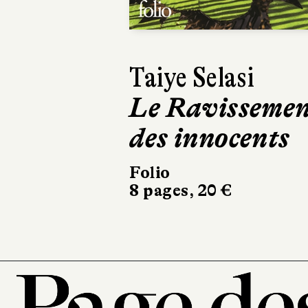
Malcolm Macka
Ne reste que la
violence
Le Livre de Poche
7 pages, 30 €