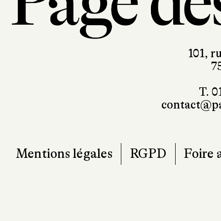
101, r
7
T. 0
contact@pa
Mentions légales
RGPD
Foire 