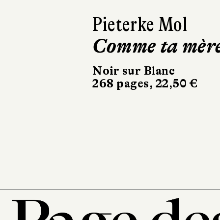
Ásta
Sigurdardóttir
Dehors, c’est 
printemps
Sabine Wespieser
éditeur
302 pages, 24 €