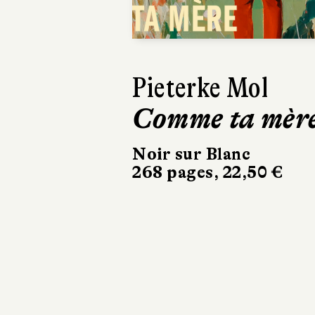
Previous
Pieterke Mol
Ásta
Comme ta mèr
Sigurdardóttir
Dehors, c’est
Noir sur Blanc
268 pages, 22,50 €
printemps
Sabine Wespieser
éditeur
302 pages, 24 €