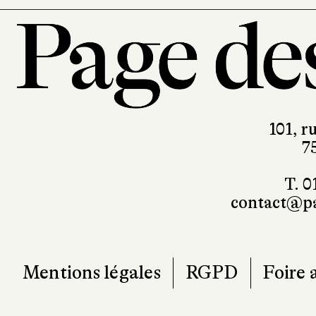
101, r
7
T. 0
contact@pa
Mentions légales
RGPD
Foire 