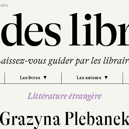
caire
Les livres
Les auteurs
Littérature étrangère
Grazyna Plebane