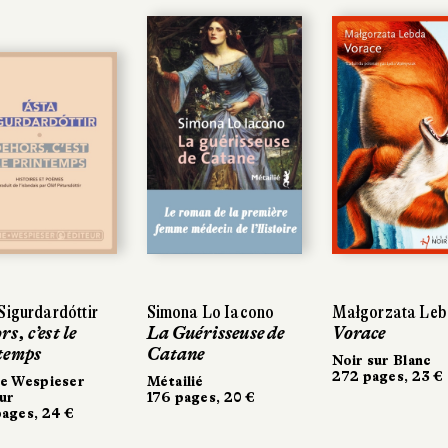
gurdardóttir
gurdardóttir
Simona Lo Iacono
Simona Lo Iacono
Małgorzata Lebd
Małgorzata Lebd
 c’est le
 c’est le
La Guérisseuse de
La Guérisseuse de
Vorace
Vorace
mps
emps
Catane
Catane
Noir sur Blanc
Noir sur Blanc
272 pages, 23 €
272 pages, 23 €
 Wespieser
 Wespieser
Métailié
Métailié
r
176 pages, 20 €
176 pages, 20 €
es, 24 €
ges, 24 €