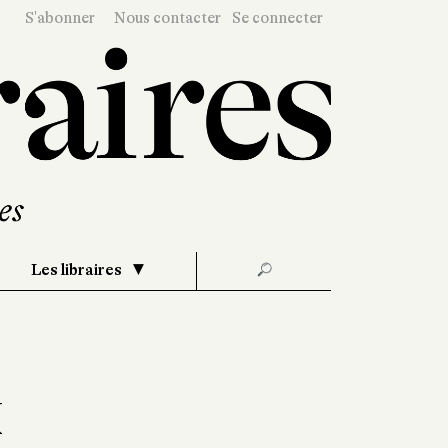
S'abonner
Nous contacter
Se connecter
Les libraires
🔎
k