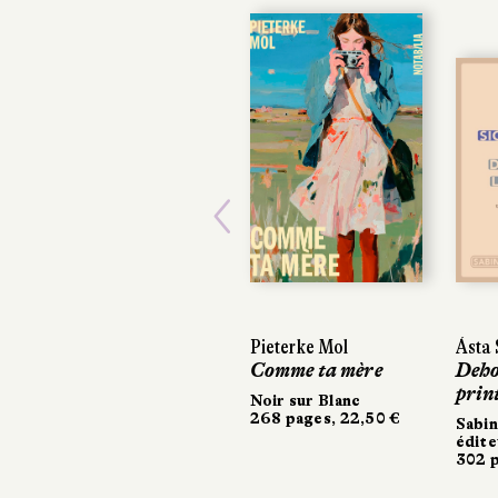
Previous
Pieterke Mol
Ásta Si
Ásta Si
Comme ta mère
Dehors,
Dehors,
printe
print
Noir sur Blanc
268 pages, 22,50 €
Sabine
Sabine
éditeur
éditeu
302 pag
302 pa