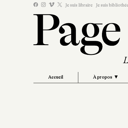
Je suis libraire
Je suis bibliothé
Accueil
À propos