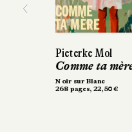
Previous
Ásta
Sigurdardóttir
Dehors, c’est l
printemps
Sabine Wespieser
éditeur
302 pages, 24 €