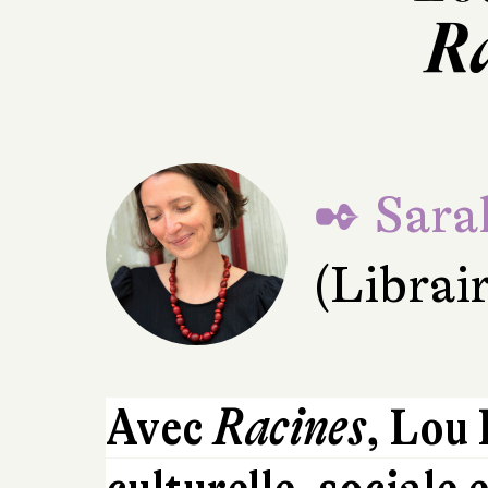
Ra
✒ Sara
(Librai
Avec
Racines
, Lou 