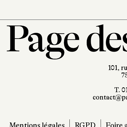
101, r
7
T. 0
contact@pa
Mentions légales
RGPD
Foire 