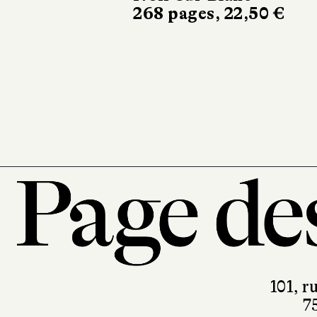
printemps
Sabine Wespieser
éditeur
302 pages, 24 €
101, r
7