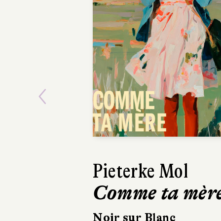
Previous
Ásta
Sigurdardóttir
Dehors, c’est l