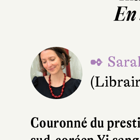
En
✒ Sara
(Librai
Couronné du prestig