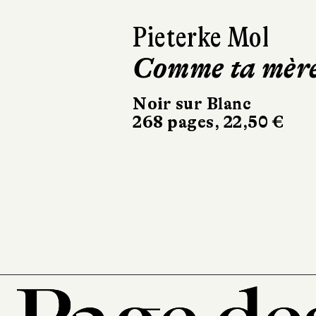
Ásta
Sigurdardóttir
Dehors, c’est l
printemps
Sabine Wespieser
éditeur
302 pages, 24 €