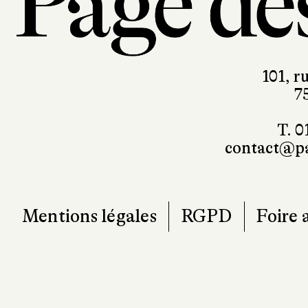
101, r
7
T. 0
contact@pa
Mentions légales
RGPD
Foire 