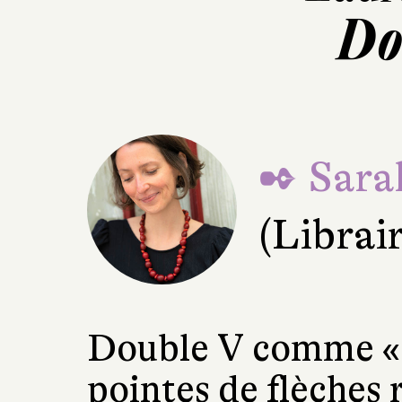
Do
✒ Sara
(Librai
Double V comme «
pointes de flèches r