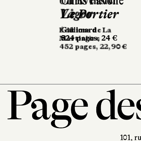
Chris Pavone
Le Portier
Gallimard
524 pages, 24 €
101, r