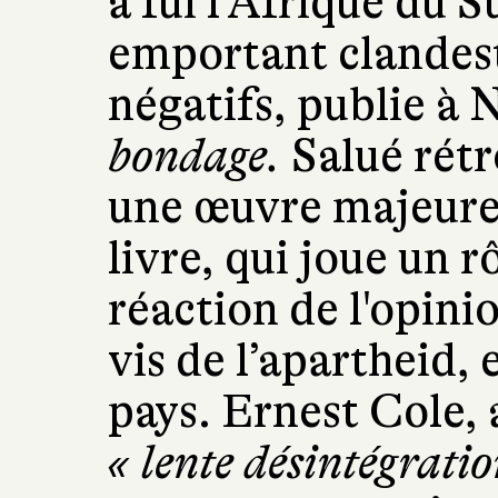
a fui l’Afrique du 
emportant clande
négatifs, publie à
bondage.
Salué rét
une œuvre majeure 
livre, qui joue un r
réaction de l'opini
vis de l’apartheid, 
pays. Ernest Cole, 
«
lente désintégrati