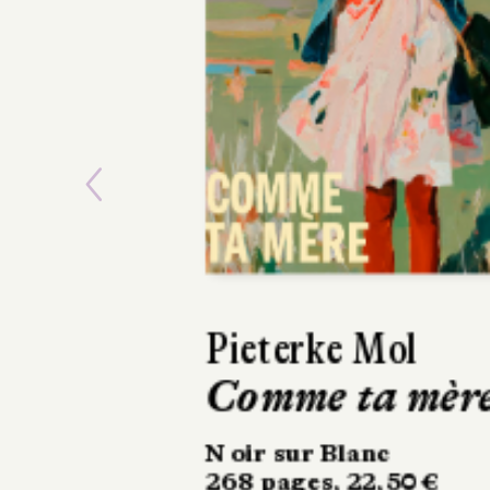
Previous
Ásta
Sigurdardóttir
Dehors, c’est l