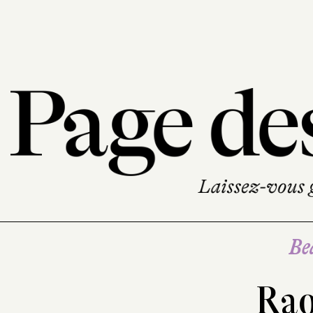
Be
Rao