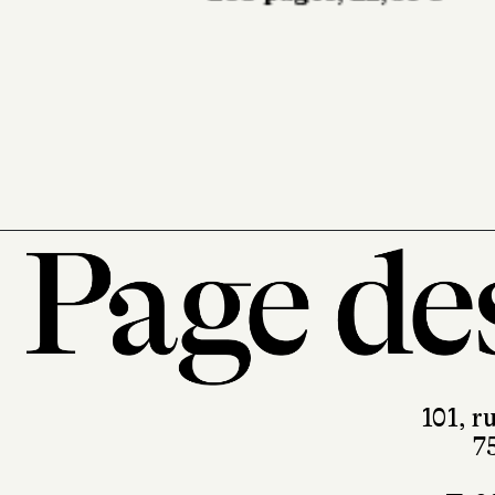
printemps
Sabine Wespieser
éditeur
302 pages, 24 €
101, r
7