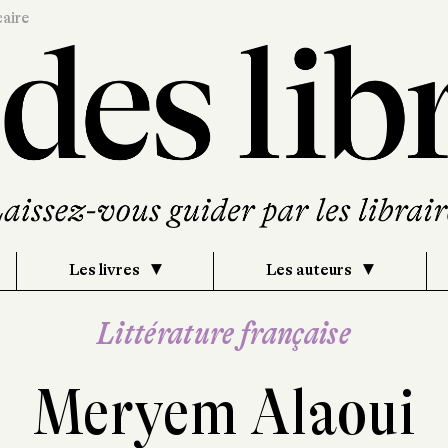
caire
Les livres
Les auteurs
Littérature française
Meryem Alaoui