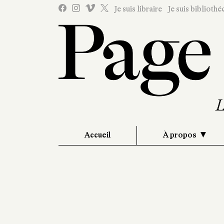
Je suis libraire
Je suis bibliothé
Accueil
À propos