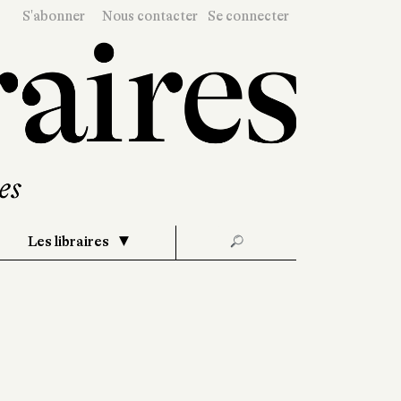
S'abonner
Nous contacter
Se connecter
Les libraires
🔎