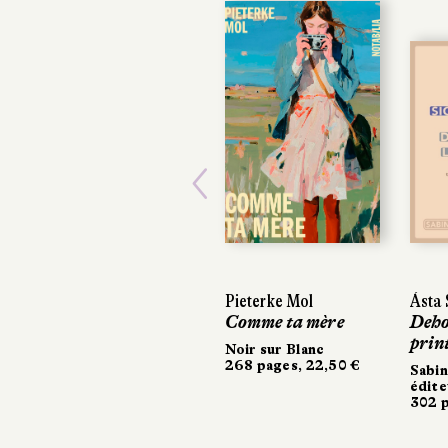
Previous
Pieterke Mol
Ásta S
Ásta S
Comme ta mère
Dehors
Dehors
print
print
Noir sur Blanc
268 pages, 22,50 €
Sabine
Sabin
éditeu
éditeu
302 pa
302 pa