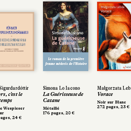
igurdardóttir
igurdardóttir
Simona Lo Iacono
Simona Lo Iacono
Małgorzata Leb
Małgorzata Leb
, c’est le
, c’est le
La Guérisseuse de
La Guérisseuse de
Vorace
Vorace
emps
emps
Catane
Catane
Noir sur Blanc
Noir sur Blanc
272 pages, 23 €
272 pages, 23 €
 Wespieser
e Wespieser
Métailié
Métailié
r
r
176 pages, 20 €
176 pages, 20 €
ges, 24 €
ges, 24 €