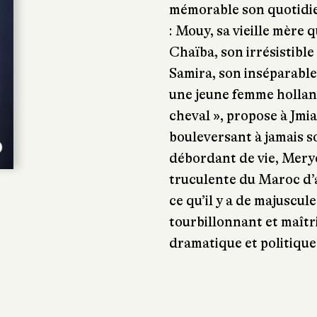
mémorable son quotidien
: Mouy, sa vieille mère q
Chaïba, son irrésistibl
Samira, son inséparable
une jeune femme holla
cheval », propose à Jmia
bouleversant à jamais 
débordant de vie, Merye
truculente du Maroc d’a
ce qu’il y a de majuscul
tourbillonnant et maîtri
dramatique et politique,