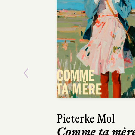
Previous
Ásta
Sigurdardóttir