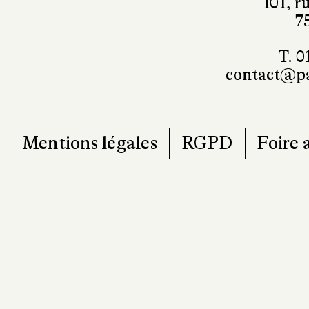
101, r
7
T. 0
contact@pa
Mentions légales
RGPD
Foire 