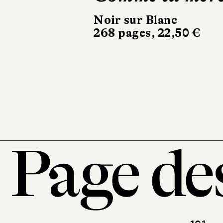
Dehors, c’est l
printemps
Sabine Wespieser
éditeur
302 pages, 24 €