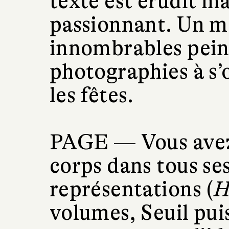
texte est érudit ma
passionnant. Un m
innombrables peint
photographies à s’o
les fêtes.
PAGE —
Vous avez
corps dans tous ses
représentations (
H
volumes, Seuil pu