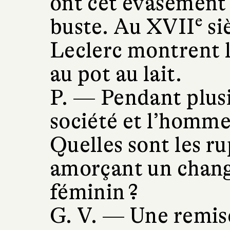
ont cet évasement 
e
buste. Au XVII
si
Leclerc montrent 
au pot au lait.
P. —
Pendant plusie
société et l’homme 
Quelles sont les r
amorçant un chang
féminin ?
G. V. —
Une remise