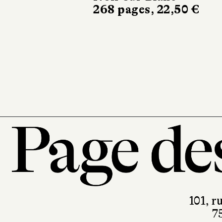
printemps
Sabine Wespieser
éditeur
302 pages, 24 €
101, r
7