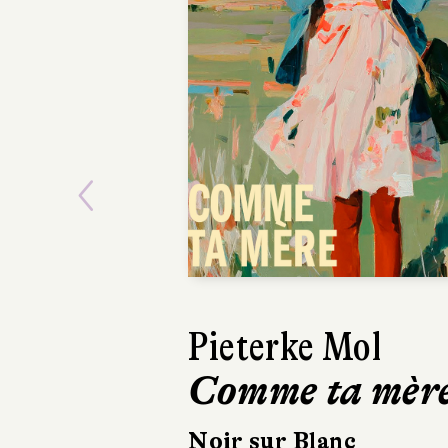
Previous
Ásta
Sigurdardóttir
Dehors, c’est l