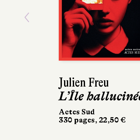
Previous
Julia Colin
Passer la bru
Aux forges de Vulcain
336 pages, 20 €