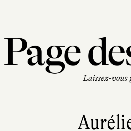
Auréli