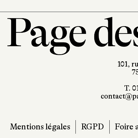
101, r
7
T. 0
contact@pa
Mentions légales
RGPD
Foire 