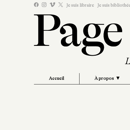
Je suis libraire
Je suis bibliothé
Accueil
À propos