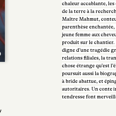
chaleur accablante, le
de la terre à la recherc
Maître Mahmut, conteur
parenthèse enchantée, 
jeune femme aux cheveux
produit sur le chantier
digne d’une tragédie g
relations filiales, la tr
chose étrange qu’est l’é
poursuit aussi la biogr
à bride abattue, et épin
autoritaires. Un conte i
tendresse font merveill
y