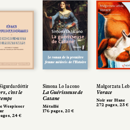
igurdardóttir
igurdardóttir
Simona Lo Iacono
Simona Lo Iacono
Małgorzata Lebd
Małgorzata Lebd
, c’est le
, c’est le
La Guérisseuse de
La Guérisseuse de
Vorace
Vorace
emps
emps
Catane
Catane
Noir sur Blanc
Noir sur Blanc
272 pages, 23 €
272 pages, 23 €
 Wespieser
 Wespieser
Métailié
Métailié
r
r
176 pages, 20 €
176 pages, 20 €
ges, 24 €
ges, 24 €