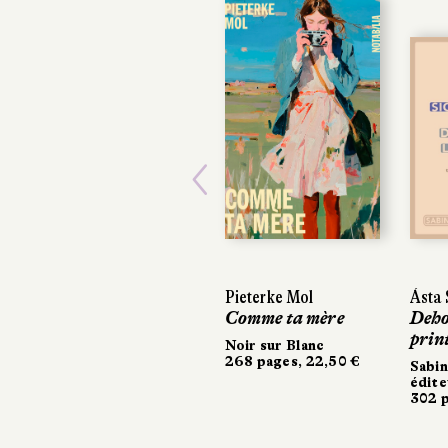
Previous
Pieterke Mol
Ásta S
Ásta S
Comme ta mère
Dehors
Dehors
print
print
Noir sur Blanc
268 pages, 22,50 €
Sabine
Sabine
éditeu
éditeu
302 pa
302 pa