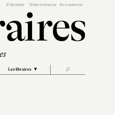
S'abonner
Nous contacter
Se connecter
Les libraires
🔎