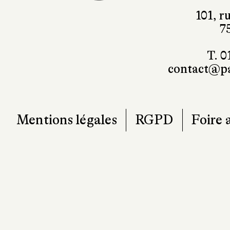
101, r
7
T. 0
contact@pa
Mentions légales
RGPD
Foire 