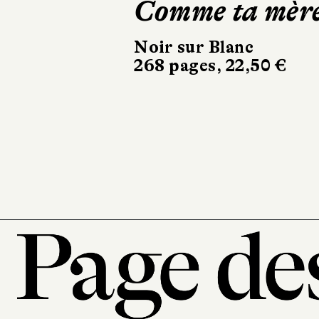
Sigurdardóttir
Dehors, c’est l
printemps
Sabine Wespieser
éditeur
302 pages, 24 €