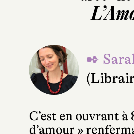
L’Amo
✒ Sara
(Librai
C’est en ouvrant à 
d’amour » renferman