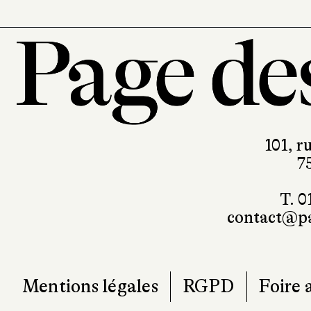
101, r
7
T. 0
contact@pa
Mentions légales
RGPD
Foire 