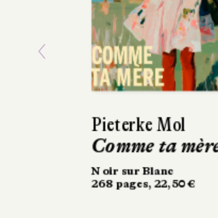
Previous
Ásta
Sigurdardóttir
Dehors, c’est l
printemps
Sabine Wespieser