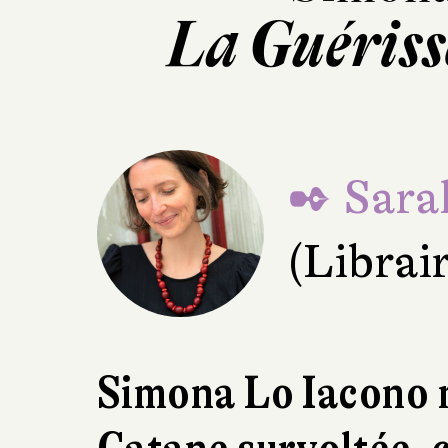
La Guériss
✒ Sara
(Librai
Simona Lo Iacono 