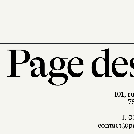
éditeur
302 pages, 24 €
101, r
7
T. 0
contact@pa