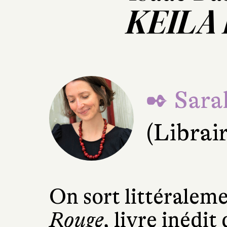
KEILA
✒ Sara
(Librai
On sort littéralem
Rouge
, livre inédit