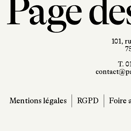
101, r
7
T. 0
contact@pa
Mentions légales
RGPD
Foire 