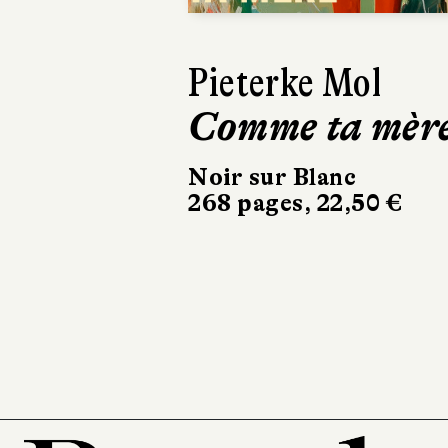
Ásta
Sigurdardóttir
Dehors, c’est l
printemps
Sabine Wespieser
éditeur
302 pages, 24 €