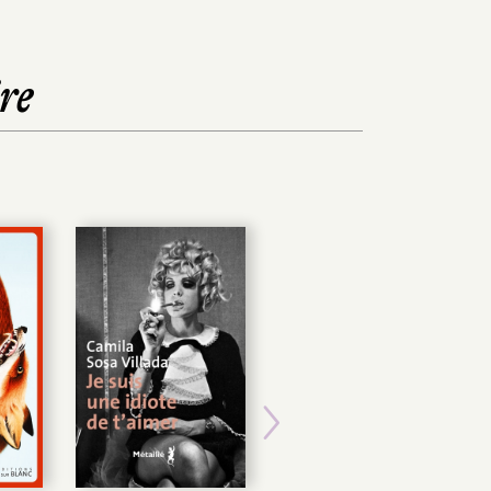
re
Next