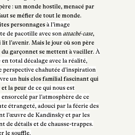
 père : un monde hostile, menacé par
faut se méfier de tout le monde.
lites personnages
à l’image
e de pacotille avec son
attaché-case
,
lit l’avenir. Mais le jour où son père
s du garçonnet se mettent à vaciller.
À
 en total décalage avec la réalité,
e perspective chahutée d’inspiration
ivre un
huis clos familial fascinant qui
 et la peur
de ce qui nous est
t ensorcelé par l’atmosphère de ce
ante étrangeté, adouci par la féerie des
t l’œuvre de Kandinsky et par les
t de détails et de chausse-trappes.
 le souffle.