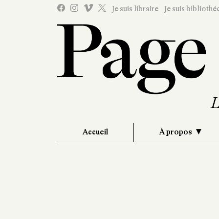
Je suis libraire
Je suis bibliothé
Accueil
À propos