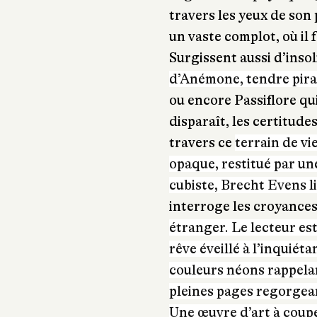
travers les yeux de son
un vaste complot, où il 
Surgissent aussi d’inso
d’Anémone, tendre pirat
ou encore Passiflore qui 
disparaît, les certitude
travers ce
terrain de vie
opaque, restitué par un
cubiste, Brecht Evens l
interroge les croyances
étranger. Le lecteur es
rêve éveillé à l’inquiét
couleurs néons rappelan
pleines pages regorgean
Une œuvre d’art à couper