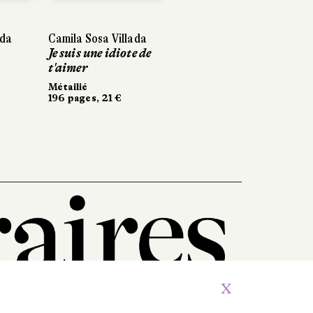
Camila Sosa Villada
Camila Sosa Villada
Timothée
Je suis une idiote de
Je suis une idiote de
Zourabichvili
t'aimer
t'aimer
Plomb
Métailié
Métailié
Sabine Wespieser
196 pages, 21 €
196 pages, 21 €
éditeur
200 pages, 18 €
X