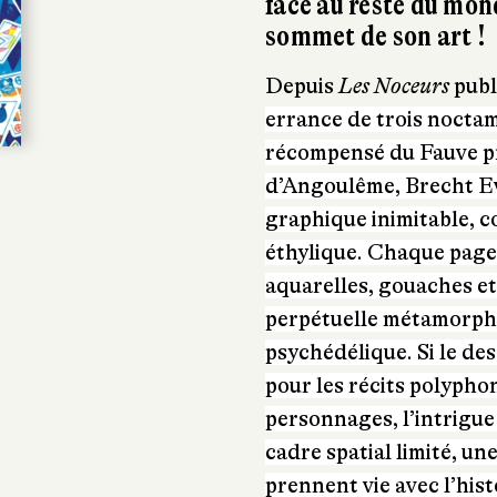
face au reste du mon
sommet de son art !
Depuis
Les Noceurs
publ
errance de trois noctam
récompensé du Fauve pri
d’Angoulême, Brecht Eve
graphique inimitable, c
éthylique. Chaque page 
aquarelles, gouaches et
perpétuelle métamorpho
psychédélique. Si le des
pour les récits polyph
personnages, l’intrigu
cadre spatial limité, un
prennent vie avec l’his