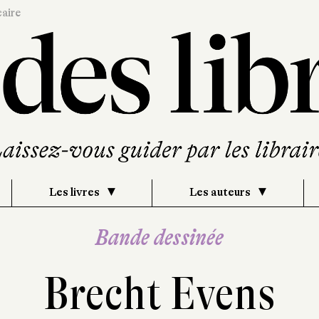
caire
Les livres
Les auteurs
Bande dessinée
Brecht Evens