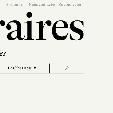
S'abonner
Nous contacter
Se connecter
Les libraires
🔎