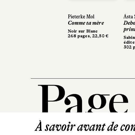
Pieterke Mol
Ásta Sigurdardó
Ásta Sigurdardó
Comme ta mère
Dehors, c’est l
Dehors, c’est l
printemps
printemps
Noir sur Blanc
268 pages, 22,50 €
Sabine Wespies
Sabine Wespies
éditeur
éditeur
302 pages, 24 €
302 pages, 24 
À savoir avant de cont