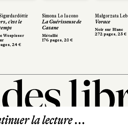
ttir
ttir
Simona Lo Iacono
Simona Lo Iacono
Małgorzata Lebda
Małgorzata Lebda
e
e
La Guérisseuse de
La Guérisseuse de
Vorace
Vorace
Catane
Catane
Noir sur Blanc
Noir sur Blanc
272 pages, 23 €
272 pages, 23 €
er
er
Métailié
Métailié
176 pages, 20 €
176 pages, 20 €
€
inuer la lecture ...
101, rue Saint-Lazare