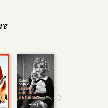
re
Next