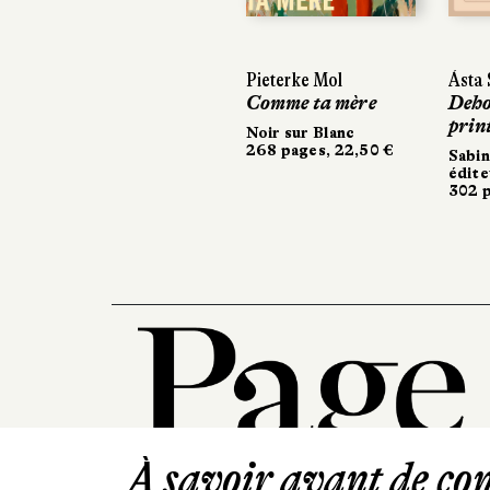
Pieterke Mol
Ásta Sigurdardóttir
Ásta Sigurdardóttir
Comme ta mère
Dehors, c’est le
Dehors, c’est le
printemps
printemps
Noir sur Blanc
268 pages, 22,50 €
Sabine Wespieser
Sabine Wespieser
éditeur
éditeur
302 pages, 24 €
302 pages, 24 €
À savoir avant de cont