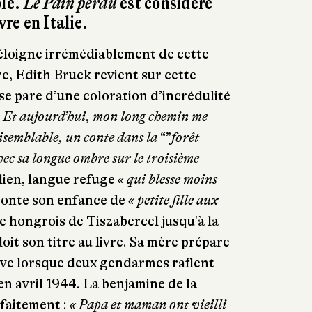
ble.
Le Pain perdu
est considéré
re en Italie.
’éloigne irrémédiablement de cette
e, Edith Bruck revient sur cette
 se pare d’une coloration d’incrédulité
 Et aujourd’hui, mon long chemin me
semblable, un conte dans la
“”
forêt
vec sa longue ombre sur le troisième
alien, langue refuge
« qui blesse moins
 conte son enfance de
« petite fille aux
ge hongrois de Tiszabercel jusqu'à la
it son titre au livre. Sa mère prépare
uive lorsque deux gendarmes raflent
 en avril 1944. La benjamine de la
rfaitement :
« Papa et maman ont vieilli