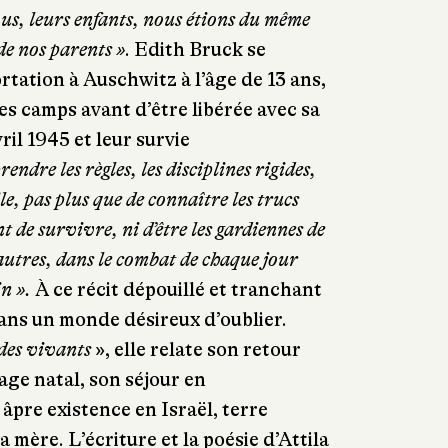
ous, leurs enfants, nous étions du même
de nos parents
»
. Edith Bruck se
tation à Auschwitz à l’âge de 13 ans,
es camps avant d’être libérée avec sa
ril 1945 et leur survie
endre les règles, les disciplines rigides,
cile, pas plus que de connaître les trucs
 de survivre, ni d’être les gardiennes de
autres, dans le combat de chaque jour
n ».
À ce récit dépouillé et tranchant
dans un monde désireux d’oublier.
des vivants
», elle relate son retour
age natal, son séjour en
âpre existence en Israël, terre
 mère. L’écriture et la poésie d’Attila