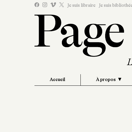
Je suis libraire
Je suis bibliothé
Accueil
À propos