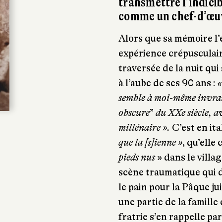
transmettre l’indici
comme un chef-d’œuv
Alors que sa mémoire l
expérience crépusculair
traversée de la nuit qui
à l’aube de ses 90 ans :
«
semble à moi-même invrai
obscure
”
du XXe siècle, a
millénaire ».
C’est en it
que la [s]ienne »
, qu’elle
pieds nus
» dans le villa
scène traumatique qui do
le pain pour la Pâque j
une partie de la famille
fratrie s’en rappelle pa