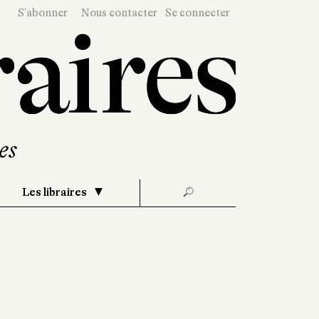
S'abonner
Nous contacter
Se connecter
Les libraires
🔎