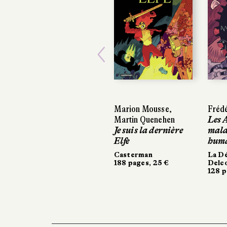
Previous
Marion Mousse,
Frédé
Martin Quenehen
Les 
Je suis la dernière
mala
Elfe
hum
Casterman
La D
188 pages, 25 €
Delc
128 p