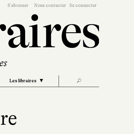
S'abonner
Nous contacter
Se connecter
Les libraires
🔎
re