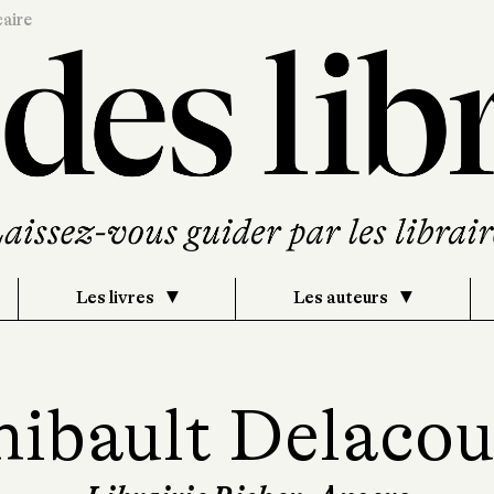
caire
Les livres
Les auteurs
hibault Delacou