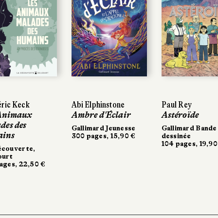
ric Keck
Abi Elphinstone
Paul Rey
Animaux
Ambre d'Éclair
Astéroïde
des des
Gallimard Jeunesse
Gallimard Bande
ains
300 pages, 15,90 €
dessinée
104 pages, 19,90
écouverte,
ourt
ages, 22,50 €