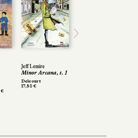
Next
Jeff Lemire
Minor Arcana, t. 1
Delcourt
17,50 €
 €