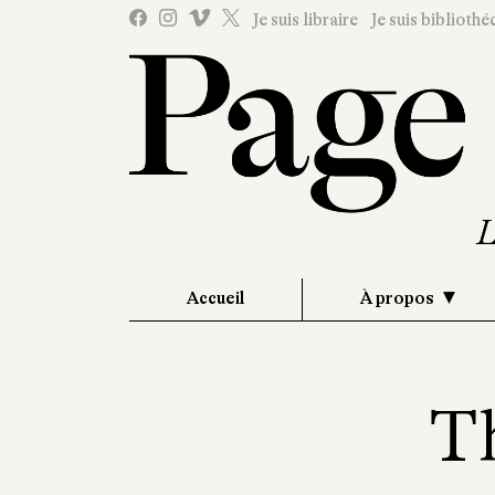
Je suis libraire
Je suis bibliothé
Accueil
À propos
T