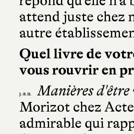
répond qu'elle n'a 
attend juste chez 
autre établissemen
Quel livre de votr
vous rouvrir en p
Manières d'êtr
J.-B. H.
Morizot chez Acte
admirable qui rap