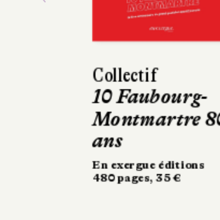
Maxime Girarde
Mourir deux
fois
Robert Laffont
324 pages, 20,90 €