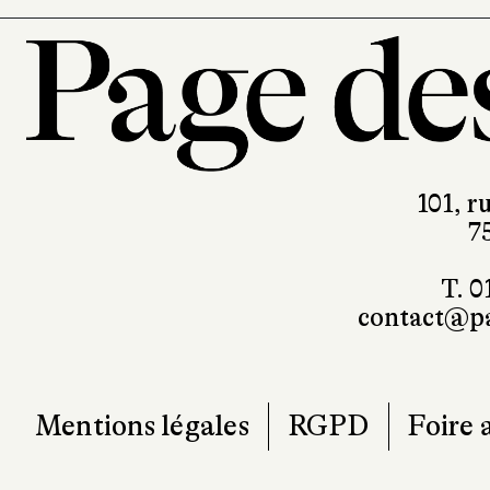
101, r
7
T. 0
contact@pa
Mentions légales
RGPD
Foire 