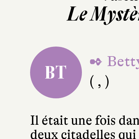
Le Mystè
✒ Betty
BT
( , )
Il était une fois da
deux citadelles qui