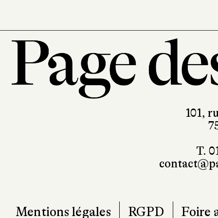
101, r
7
T. 0
contact@pa
Mentions légales
RGPD
Foire 