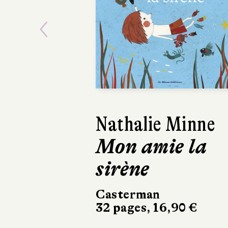
Previous
Nathalie Minne
Luis Sep
Mon amie la
Histoir
sirène
chien m
Casterman
Métailié
32 pages, 16,90 €
120 pages, 