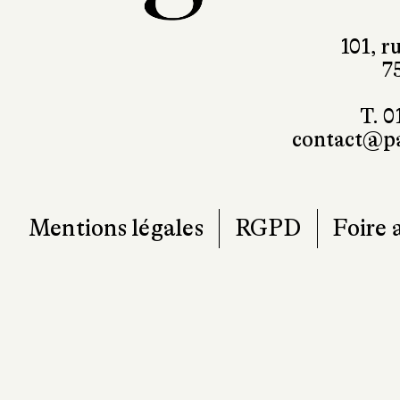
101, r
7
T. 0
contact@pa
Mentions légales
RGPD
Foire 