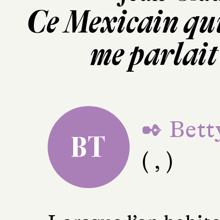
Ce Mexicain qui
me parlait
✒ Betty
BT
( , )