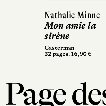
Luis Sepúlveda
Histoire d'un
chien mapuche
Métailié
120 pages, 12 €