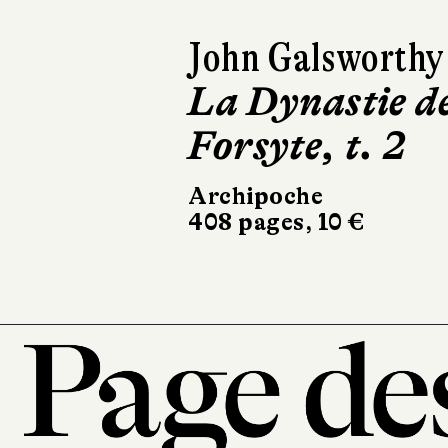
John Galsworthy
La Dynastie d
Forsyte, t. 3
Archipoche
336 pages, 9,50 €