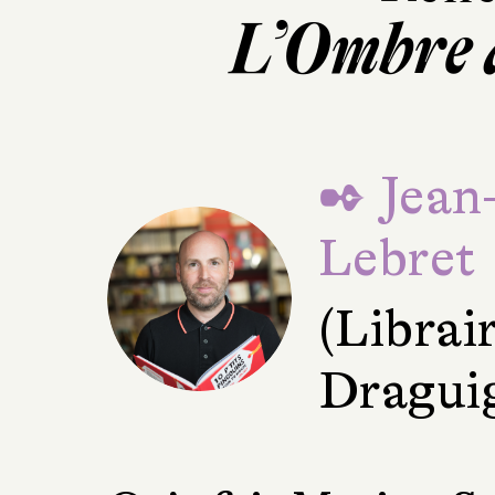
L’Ombre 
✒ Jean
Lebret
(Librai
Dragui