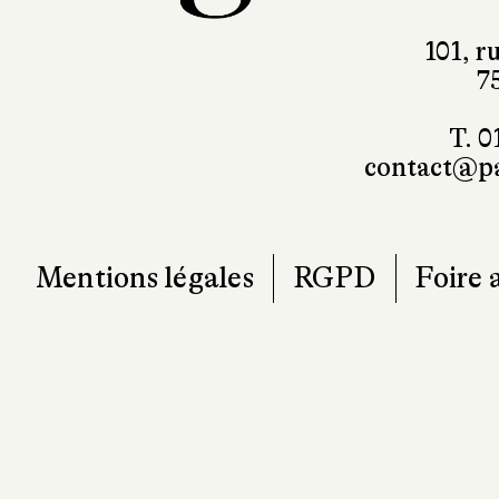
101, r
7
T. 0
contact@pa
Mentions légales
RGPD
Foire 