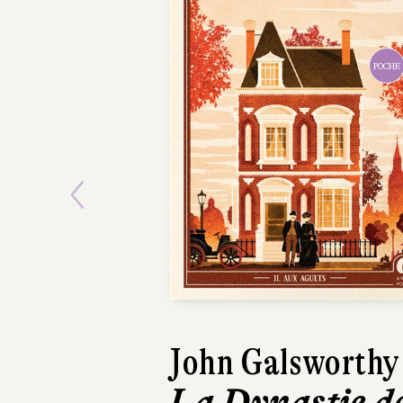
POCHE
P
Previous
John Galsworthy
John Galswort
La Dynastie d
La Dynastie 