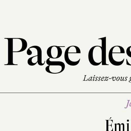
J
Émi