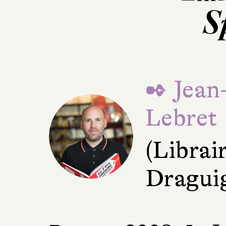
S
✒ Jean
Lebret
(Librai
Dragui