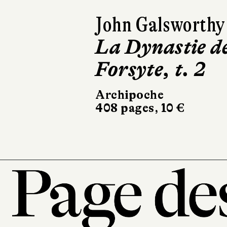
John Galsworthy
La Dynastie d
Forsyte, t. 3
Archipoche
336 pages, 9,50 €