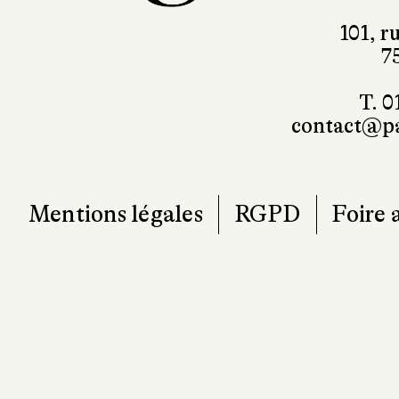
101, r
7
T. 0
contact@pa
Mentions légales
RGPD
Foire 