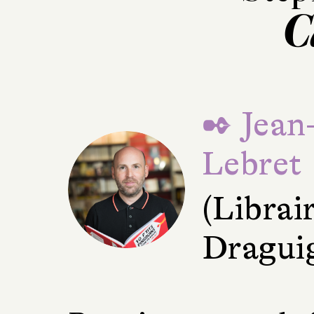
C
✒ Jean
Lebret
(Librai
Dragui