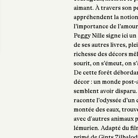
aimant. À travers son pé
appréhendent la notion
l’importance de l’amour
Peggy Nille signe ici un
de ses autres livres, ple
richesse des décors mê
sourit, on s’émeut, on s
De cette forêt débordan
décor : un monde post-
semblent avoir disparu. 
raconte l’odyssée d’un c
montée des eaux, trouv
avec d'autres animaux p
lémurien. Adapté du fil
primé de Gints Zilbalodi