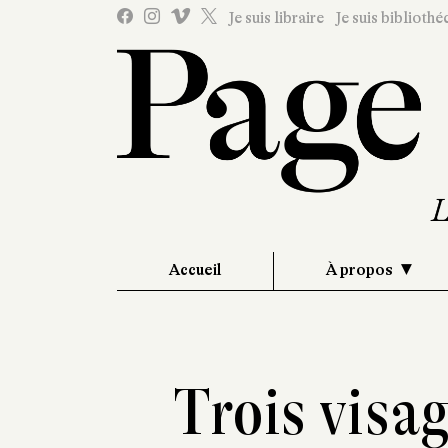
Je suis libraire
Je suis bibliothé
Accueil
À propos
Trois visag