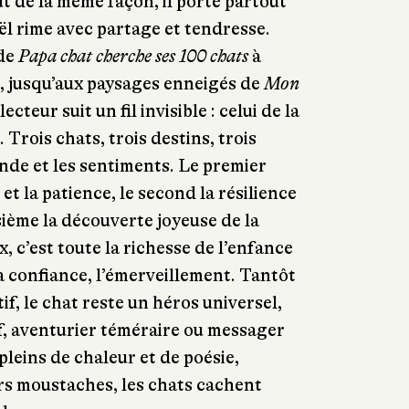
ut de la même façon, il porte partout
l rime avec partage et tendresse.
 de
Papa chat cherche ses 100 chats
à
, jusqu’aux paysages enneigés de
Mon
e lecteur suit un fil invisible : celui de la
. Trois chats, trois destins, trois
nde et les sentiments. Le premier
et la patience, le second la résilience
isième la découverte joyeuse de la
x, c’est toute la richesse de l’enfance
 la confiance, l’émerveillement. Tantôt
f, le chat reste un héros universel,
if, aventurier téméraire ou messager
leins de chaleur et de poésie,
rs moustaches, les chats cachent