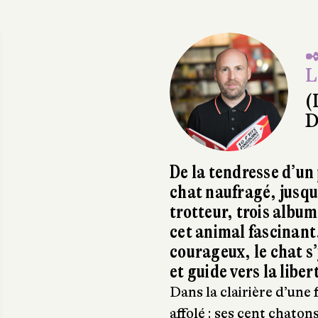
✒
L
(
D
De la tendresse d’un
chat naufragé, jusqu
trotteur, trois alb
cet animal fascinant.
courageux, le chat s
et guide vers la liber
Dans la clairière d’une 
affolé : ses cent chatons