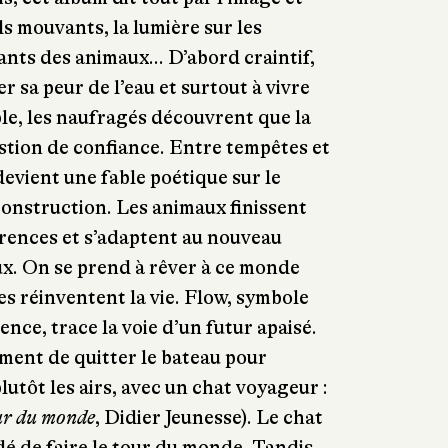
els mouvants, la lumière sur les
ants des animaux... D’abord craintif,
 sa peur de l’eau et surtout à vivre
le, les naufragés découvrent que la
estion de confiance. Entre tempêtes et
devient une fable poétique sur le
construction. Les animaux finissent
érences et s’adaptent au nouveau
ux. On se prend à rêver à ce monde
s réinventent la vie. Flow, symbole
ence, trace la voie d’un futur apaisé.
ment de quitter le bateau pour
lutôt les airs, avec un chat voyageur :
ur du monde
, Didier Jeunesse). Le chat
dé de faire le tour du monde. Tandis