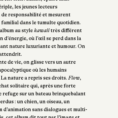
riple, les jeunes lecteurs
 de responsabilité et mesurent
 familial dans le tumulte quotidien.
 album au style
kawaii
très différent
in d’énergie, où l’œil se perd dans la
lant nature luxuriante et humour. On
’attendrit.
te de vie, on glisse vers un autre
apocalyptique où les humains
La nature a repris ses droits.
Flow
,
hat solitaire qui, après une forte
e refuge sur un bateau brinquebalant
erdus : un chien, un oiseau, un
m d’animation sans dialogues et multi-
s, cet album dit tout par l’image et