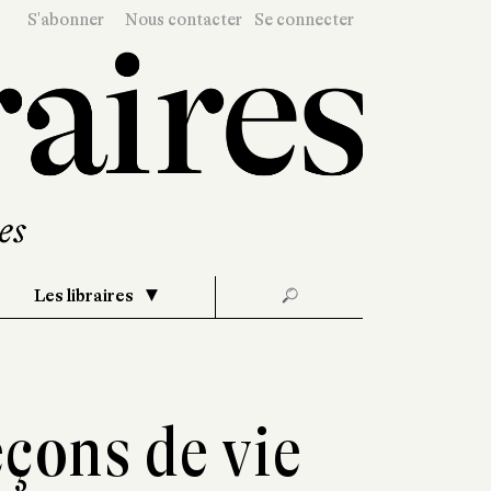
S'abonner
Nous contacter
Se connecter
Les libraires
🔎
eçons de vie