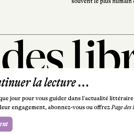
souvent le plus humain
inuer la lecture ...
101, rue Saint-Lazare
75009 Paris
ue jour pour vous guider dans l'actualité littéraire 
T. 01 44 41 97 20
et leur engagement, abonnez-vous ou offrez
Page des 
contact@pagedeslibraires.com
ent