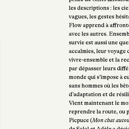
les descriptions : les ci
vagues, les gestes hésit
Flow apprend à affronter
avec les autres. Ensemb
survie est aussi une qu
accalmies, leur voyage 
vivre-ensemble et la re
par dépasser leurs diff
monde qui s’impose à e
sans hommes où les bête
d’adaptation et de résili
Vient maintenant le mo
reprendre la route, ou p
Picpuce (
Mon chat auto
de Solal et Adèle a déci