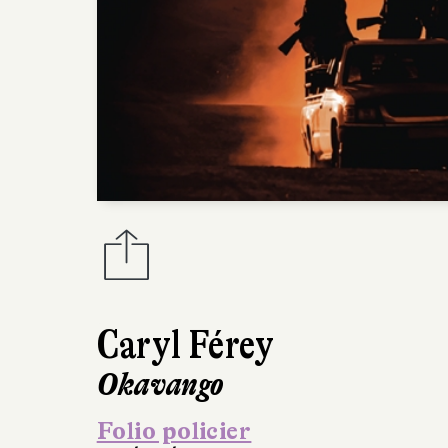
Caryl Férey
Okavango
Folio policier