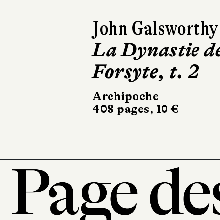
John Galsworthy
La Dynastie d
Forsyte, t. 3
Archipoche
336 pages, 9,50 €