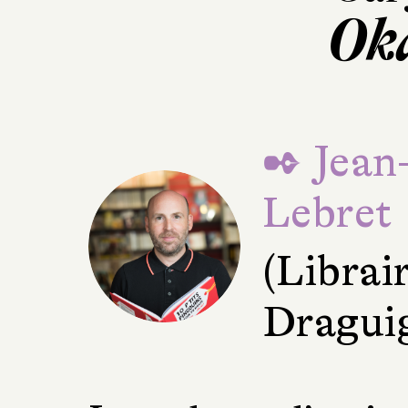
Ok
✒ Jean
Lebret
(Librai
Dragui