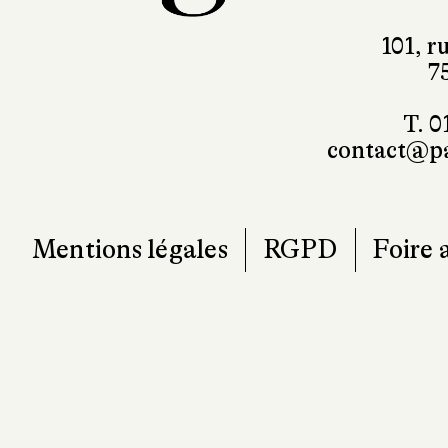
101, r
7
T. 0
contact@pa
Mentions légales
RGPD
Foire 